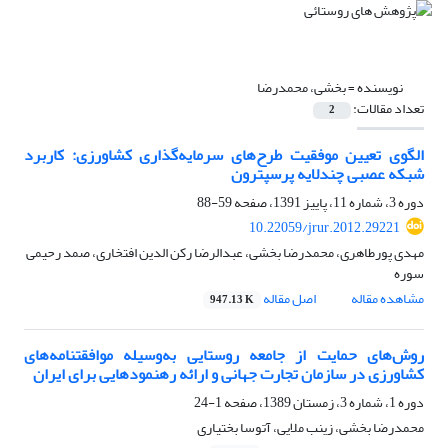
نویسنده =
بخشی، محمدرضا
تعداد مقالات:
2
الگوی تعیین موفقیت طرح‌های سرمایه‌گذاری کشاورزی: کاربرد
شبکه عصبی چندلایه پرسپترون
دوره 3، شماره 11، پاییز 1391، صفحه
59-88
10.22059/jrur.2012.29221
مهدی پورطاهری، محمدرضا بخشی، عبدالرضا رکن الدین افتخاری، صمد رحیمی
سوره
مشاهده مقاله
اصل مقاله
947.13 K
روش‌های حمایت از جامعه روستایی به‌وسیله موافقتنامه‌های
کشاورزی در سازمان تجارت جهانی و ارائه رهنمودهایی برای ایران
دوره 1، شماره 3، زمستان 1389، صفحه
1-24
محمدرضا بخشی، زینب ملایی، آتوسا بختیاری