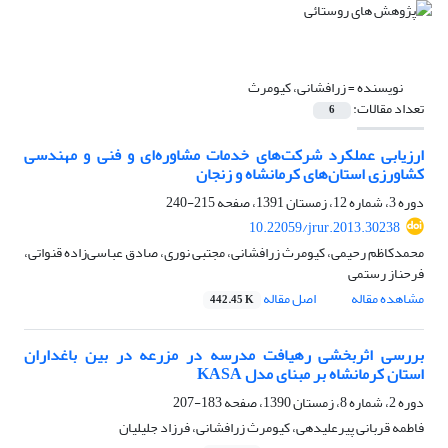
نویسنده =
زرافشانی، کیومرث
تعداد مقالات:
6
ارزیابی عملکرد شرکت‌های خدمات مشاوره‌ای و فنی و مهندسی
کشاورزی استان‌های کرمانشاه و زنجان
دوره 3، شماره 12، زمستان 1391، صفحه
215-240
10.22059/jrur.2013.30238
محمدکاظم رحیمی، کیومرث زرافشانی، مجتبی نوری، صادق عباسی‌زاده قنواتی،
فرحناز رستمی
مشاهده مقاله
اصل مقاله
442.45 K
بررسی اثربخشی رهیافت مدرسه در مزرعه در بین باغداران
استان کرمانشاه بر مبنای مدل KASA
دوره 2، شماره 8، زمستان 1390، صفحه
183-207
فاطمه قربانی پیرعلیدهی، کیومرث زرافشانی، فرزاد جلیلیان