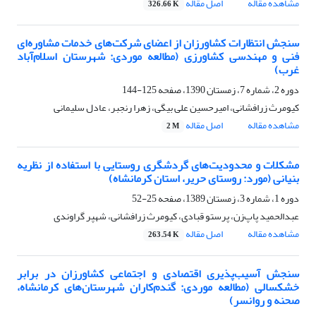
مشاهده مقاله
اصل مقاله
326.66 K
سنجش انتظارات کشاورزان از اعضای شرکت‌های خدمات مشاوره‌ای
فنی و مهندسی کشاورزی (مطالعه موردی: شهرستان اسلام‌آباد
غرب)
دوره 2، شماره 7، زمستان 1390، صفحه
125-144
کیومرث زرافشانی، امیرحسین علی بیگی، زهرا رنجبر، عادل سلیمانی
مشاهده مقاله
اصل مقاله
2 M
مشکلات و محدودیت‌های گردشگری روستایی با استفاده از نظریه
بنیانی (مورد: روستای حریر، استان کرمانشاه)
دوره 1، شماره 3، زمستان 1389، صفحه
25-52
عبدالحمید پاپ‌زن، پرستو قبادی، کیومرث زرافشانی، شهپر گراوندی
مشاهده مقاله
اصل مقاله
263.54 K
سنجش آسیب‌پذیری اقتصادی و اجتماعی کشاورزان در برابر
خشکسالی (مطالعه موردی: گندم‌کاران شهرستان‌های کرمانشاه،
صحنه و روانسر)