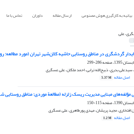
بیانیه به کارگیری هوش مصنوعی
ارسال مقاله
داوران
تماس با ما
ری، علی
ایدار گردشگری در مناطق روستایی حاشیه کلان‌شهر تهران (مورد مطالعه: رو
286-299
یدعلی بدری، ذبیح‌الله ترابی، احمد ملکان، علی عسگری
اصل مقاله
5.37 M
مؤلفه‌های مبنایی مدیریت ریسک زلزله (مطالعة‌ موردی:‌ مناطق روستایی 
115-150
ن افتخاری، مجید پریشان، مهدی پورطاهری، علی عسگری
اصل مقاله
1.2 M