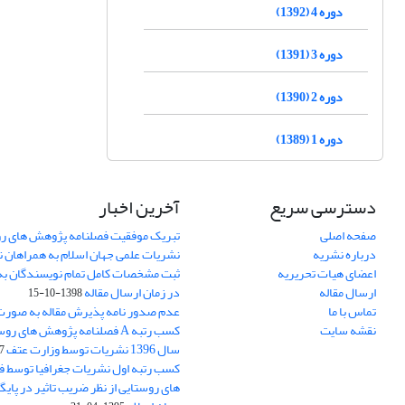
دوره 4 (1392)
دوره 3 (1391)
دوره 2 (1390)
دوره 1 (1389)
دسترسی سریع
آخرین اخبار
صفحه اصلی
تبریک موفقیت فصلنامه پژوهش های رو
درباره نشریه
نشریات علمی جهان اسلام به همراهان 
اعضای هیات تحریریه
ثبت مشخصات کامل تمام نویسندگان به
ارسال مقاله
در زمان ارسال مقاله
1398-10-15
تماس با ما
عدم صدور نامه پذیرش مقاله به صور
نقشه سایت
کسب رتبه A فصلنامه پژوهش های ر
سال 1396 نشریات توسط وزارت عتف
03
کسب رتبه اول نشریات جغرافیا توسط 
های روستایی از نظر ضریب تاثیر در پایگ