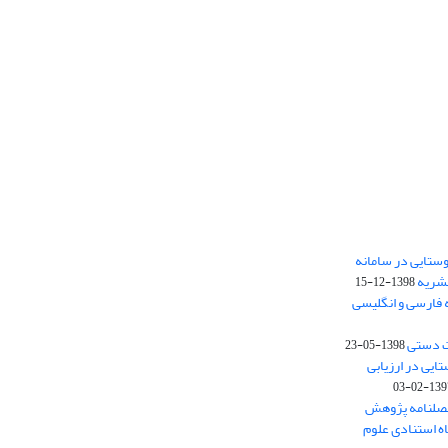
ستایی در سامانه
نشریه
1398-12-15
 فارسی و انگلیسی
ت دستی
1398-05-23
وستایی در ارزیابی
1397-02-
فصلنامه پژوهش
اه استنادی علوم