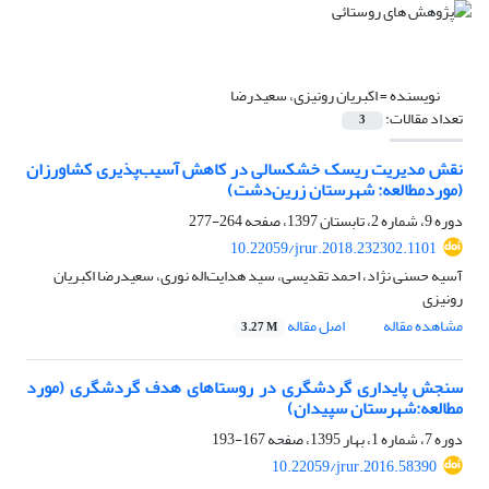
نویسنده =
اکبریان رونیزی، سعیدرضا
تعداد مقالات:
3
نقش مدیریت ریسک خشکسالی در کاهش آسیب‌پذیری کشاورزان
(موردمطالعه: شهرستان زرین‌دشت)
دوره 9، شماره 2، تابستان 1397، صفحه
264-277
10.22059/jrur.2018.232302.1101
آسیه حسنی نژاد، احمد تقدیسی، سید هدایت‌اله نوری، سعیدرضا اکبریان
رونیزی
مشاهده مقاله
اصل مقاله
3.27 M
سنجش پایداری گردشگری در روستاهای هدف گردشگری (مورد
مطالعه:شهرستان سپیدان)
دوره 7، شماره 1، بهار 1395، صفحه
167-193
10.22059/jrur.2016.58390