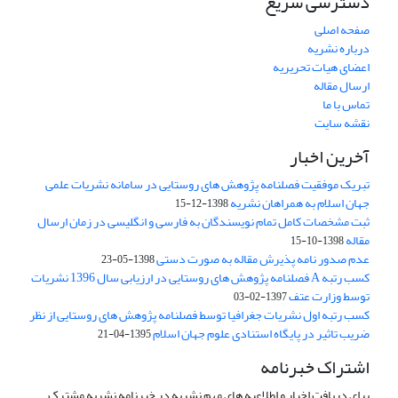
دسترسی سریع
صفحه اصلی
درباره نشریه
اعضای هیات تحریریه
ارسال مقاله
تماس با ما
نقشه سایت
آخرین اخبار
تبریک موفقیت فصلنامه پژوهش های روستایی در سامانه نشریات علمی
جهان اسلام به همراهان نشریه
1398-12-15
ثبت مشخصات کامل تمام نویسندگان به فارسی و انگلیسی در زمان ارسال
مقاله
1398-10-15
عدم صدور نامه پذیرش مقاله به صورت دستی
1398-05-23
کسب رتبه A فصلنامه پژوهش های روستایی در ارزیابی سال 1396 نشریات
توسط وزارت عتف
1397-02-03
کسب رتبه اول نشریات جغرافیا توسط فصلنامه پژوهش های روستایی از نظر
ضریب تاثیر در پایگاه استنادی علوم جهان اسلام
1395-04-21
اشتراک خبرنامه
برای دریافت اخبار و اطلاعیه های مهم نشریه در خبرنامه نشریه مشترک