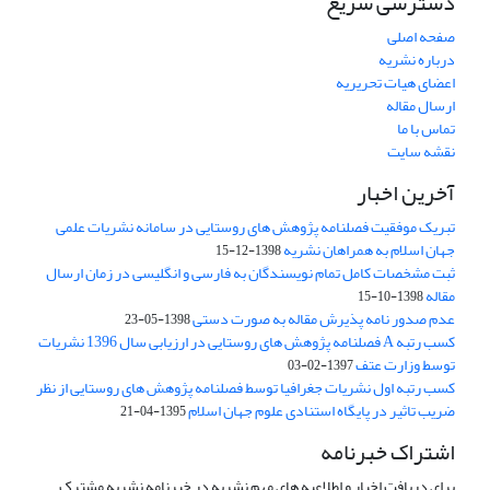
دسترسی سریع
صفحه اصلی
درباره نشریه
اعضای هیات تحریریه
ارسال مقاله
تماس با ما
نقشه سایت
آخرین اخبار
تبریک موفقیت فصلنامه پژوهش های روستایی در سامانه نشریات علمی
جهان اسلام به همراهان نشریه
1398-12-15
ثبت مشخصات کامل تمام نویسندگان به فارسی و انگلیسی در زمان ارسال
مقاله
1398-10-15
عدم صدور نامه پذیرش مقاله به صورت دستی
1398-05-23
کسب رتبه A فصلنامه پژوهش های روستایی در ارزیابی سال 1396 نشریات
توسط وزارت عتف
1397-02-03
کسب رتبه اول نشریات جغرافیا توسط فصلنامه پژوهش های روستایی از نظر
ضریب تاثیر در پایگاه استنادی علوم جهان اسلام
1395-04-21
اشتراک خبرنامه
برای دریافت اخبار و اطلاعیه های مهم نشریه در خبرنامه نشریه مشترک