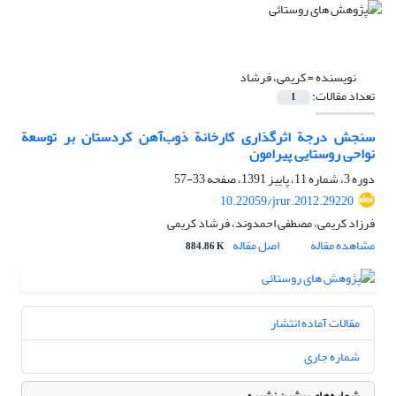
نویسنده =
کریمی، فرشاد
تعداد مقالات:
1
سنجش درجة اثرگذاری کارخانة ذوب‌آهن کردستان بر توسعة
نواحی روستایی پیرامون
دوره 3، شماره 11، پاییز 1391، صفحه
33-57
10.22059/jrur.2012.29220
فرزاد کریمی، مصطفی احمدوند، فرشاد کریمی
مشاهده مقاله
اصل مقاله
884.86 K
مقالات آماده انتشار
شماره جاری
شماره‌های پیشین نشریه