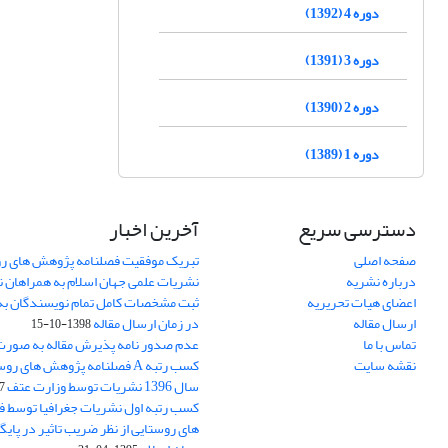
دوره 4 (1392)
دوره 3 (1391)
دوره 2 (1390)
دوره 1 (1389)
دسترسی سریع
آخرین اخبار
صفحه اصلی
تبریک موفقیت فصلنامه پژوهش های رو
درباره نشریه
نشریات علمی جهان اسلام به همراهان 
اعضای هیات تحریریه
ثبت مشخصات کامل تمام نویسندگان به
ارسال مقاله
در زمان ارسال مقاله
1398-10-15
تماس با ما
عدم صدور نامه پذیرش مقاله به صور
نقشه سایت
کسب رتبه A فصلنامه پژوهش های ر
سال 1396 نشریات توسط وزارت عتف
03
کسب رتبه اول نشریات جغرافیا توسط 
های روستایی از نظر ضریب تاثیر در پایگ