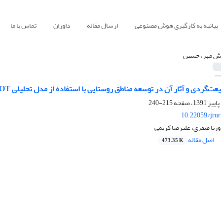
بیانیه به کارگیری هوش مصنوعی
ارسال مقاله
داوران
تماس با ما
ش مهر، حسین
 آثار آن در توسعه مناطق روستایی با استفاده از مدل تحلیلی SWOT (مطالعه موردی روستای اورامان تخت)
215-240
10.22059/jru
ریا صفری، علیرضا کریمی
اصل مقاله
473.35 K