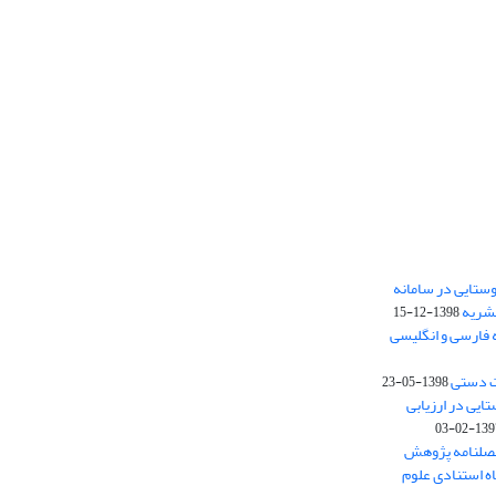
ستایی در سامانه
نشریه
1398-12-15
 فارسی و انگلیسی
ت دستی
1398-05-23
وستایی در ارزیابی
1397-02-
فصلنامه پژوهش
اه استنادی علوم