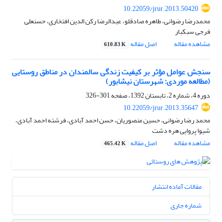
10.22059/jrur.2013.50420
محمدرضا رضوانی، طاهره صادقلو، عبدالرضا رکن الدین افتخاری، حسنعلی
فرجی سبکبار
مشاهده مقاله
اصل مقاله
610.83 K
سنجش عوامل مؤثر بر کیفیت زندگی سالمندان در مناطق روستایی
(مطالعه موردی: شهرستان نیشابور)
دوره 4، شماره 2، تابستان 1392، صفحه
301-326
10.22059/jrur.2013.35647
محمد رضا رضوانی، حسین منصوریان، حسن احمد آبادی، فرشته احمد آبادی،
شیوا پروایی هره دشت
مشاهده مقاله
اصل مقاله
465.42 K
مقالات آماده انتشار
شماره جاری