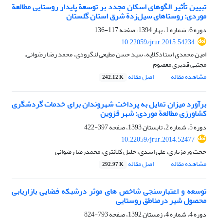
تبیین تأثیر الگوهای اسکان مجدد بر توسعة ‌‌پایدار روستایی مطالعة
موردی: روستاهای سیل‌زدة شرق استان گلستان
دوره 6، شماره 1، بهار 1394، صفحه
117-136
10.22059/jrur.2015.54234
امین محمدی استادکلایه، سید حسن مطیعی لنگرودی، محمد رضا رضوانی،
مجتبی قدیری معصوم
مشاهده مقاله
اصل مقاله
242.12 K
برآورد میزان تمایل به پرداخت شهروندان برای خدمات گردشگری
کشاورزی مطالعة موردی: شهر قزوین
دوره 5، شماره 2، تابستان 1393، صفحه
397-422
10.22059/jrur.2014.52477
حجت ورمزیاری، علی اسدی، خلیل کلانتری، محمدرضا رضوانی
مشاهده مقاله
اصل مقاله
292.97 K
توسعه و اعتبارسنجی شاخص های موثر درشبکه فضایی بازاریابی
محصول شیر درمناطق روستایی
دوره 4، شماره 4، زمستان 1392، صفحه
793-824