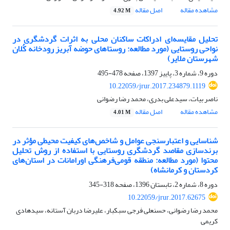
مشاهده مقاله
اصل مقاله
4.92 M
تحلیل مقایسه‌ای ادراکات ساکنان محلی به اثرات گردشگری در
نواحی روستایی (مورد مطالعه: روستاهای حوضه آبریز رودخانه کُلان
شهرستان ملایر)
دوره 9، شماره 3، پاییز 1397، صفحه
478-495
10.22059/jrur.2017.234879.1119
ناصر بیات، سیدعلی بدری، محمد رضا رضوانی
مشاهده مقاله
اصل مقاله
4.01 M
شناسایی و اعتبارسنجی عوامل و شاخص‌های کیفیت محیطی مؤثر در
برندسازی مقاصد گردشگری روستایی با استفاده از روش تحلیل
محتوا (مورد مطالعه: منطقه قومی‌فرهنگی اورامانات در استان‌های
کردستان و کرمانشاه)
دوره 8، شماره 2، تابستان 1396، صفحه
318-345
10.22059/jrur.2017.62675
محمد رضا رضوانی، حسنعلی فرجی سبکبار، علیرضا دربان آستانه، سیدهادی
کریمی