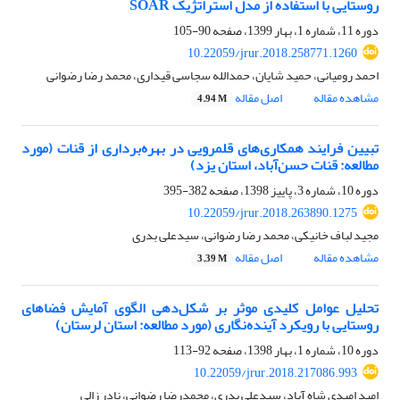
روستایی با استفاده از مدل استراتژیک SOAR
دوره 11، شماره 1، بهار 1399، صفحه
90-105
10.22059/jrur.2018.258771.1260
احمد رومیانی، حمید شایان، حمدالله سجاسی قیداری، محمد رضا رضوانی
مشاهده مقاله
اصل مقاله
4.94 M
تبیین فرایند همکاری‌های قلمرویی در بهره‌برداری از قنات (مورد
مطالعه: قنات حسن‌آباد، استان یزد)
دوره 10، شماره 3، پاییز 1398، صفحه
382-395
10.22059/jrur.2018.263890.1275
مجید لباف خانیکی، محمد رضا رضوانی، سیدعلی بدری
مشاهده مقاله
اصل مقاله
3.39 M
تحلیل عوامل کلیدی موثر بر شکل‌دهی الگوی آمایش فضاهای
روستایی با رویکرد آینده‌نگاری (مورد مطالعه: استان لرستان)
دوره 10، شماره 1، بهار 1398، صفحه
92-113
10.22059/jrur.2018.217086.993
امید امیدی شاه آباد، سیدعلی بدری، محمدرضا رضوانی، نادر زالی