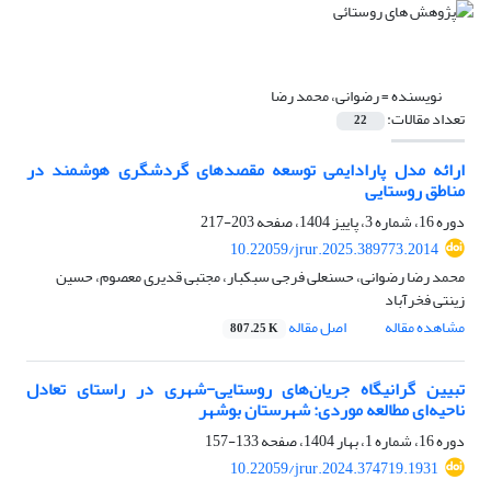
نویسنده =
رضوانی، محمد رضا
تعداد مقالات:
22
ارائه مدل پارادایمی توسعه مقصدهای گردشگری هوشمند در
مناطق روستایی
دوره 16، شماره 3، پاییز 1404، صفحه
203-217
10.22059/jrur.2025.389773.2014
محمد رضا رضوانی، حسنعلی فرجی سبکبار، مجتبی قدیری معصوم، حسین
زینتی فخرآباد
مشاهده مقاله
اصل مقاله
807.25 K
تبیین گرانیگاه جریان‌های روستایی-شهری در راستای تعادل
ناحیه‌ای مطالعه موردی: شهرستان بوشهر
دوره 16، شماره 1، بهار 1404، صفحه
133-157
10.22059/jrur.2024.374719.1931