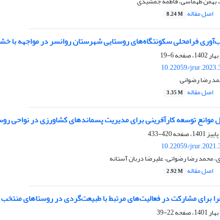
 بهمن طهماسی، فاطمه جمشیدی
اصل مقاله
8.24 M
ب‌آوری فرامحلی سکونتگاه‌های روستایی شهرستان روانسر در مواجهه با خ
6-19
10.22059/jrur.2023
مد رضا رضوانی
اصل مقاله
3.35 M
ل موانع توسعه کارآفرینی برای مدیریت پسماندهای کشاورزی در نواحی روست
420-433
10.22059/jrur.2021
زی، محمد رضا رضوانی، علیرضا دربان آستانه
اصل مقاله
2.92 M
را برای مشارکت در فعالیت‌های مرتبط با طبیعت‌گردی در روستاهای منتخب
22-39