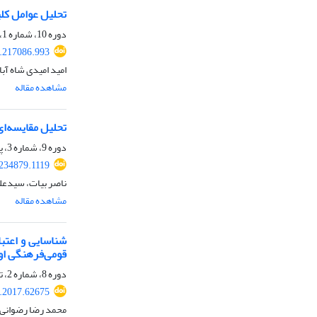
تحلیل عوامل کلی
دوره 10، شماره 1، بهار 1398، صفحه
8.217086.993
امید امیدی شاه آب
مشاهده مقاله
تحلیل مقایسه‌ای
دوره 9، شماره 3، پاییز 1397، صفحه
.234879.1119
ناصر بیات، سیدعل
مشاهده مقاله
شناسایی و اعتب
قومی‌فرهنگی اور
دوره 8، شماره 2، تابستان 1396، صفحه
r.2017.62675
محمد رضا رضوانی،