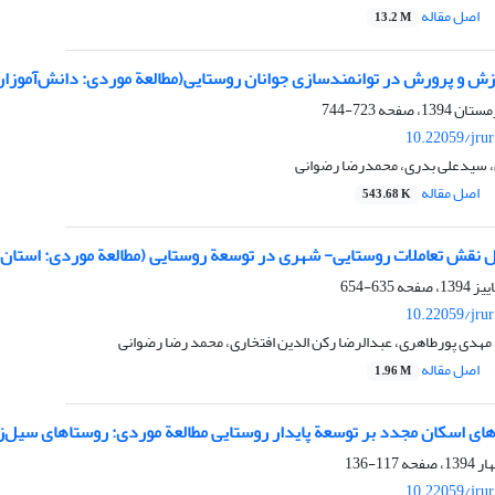
اصل مقاله
13.2 M
ش و پرورش در توانمندسازی جوانان روستایی(مطالعة موردی: دانش‌‌آموز
723-744
10.22059/jru
، سیدعلی بدری، محمدرضا رضوانی
اصل مقاله
543.68 K
ل نقش تعاملات روستایی- شهری در توسعة روستایی (مطالعة موردی: استان
635-654
10.22059/jru
مهدی پورطاهری، عبدالرضا رکن الدین افتخاری، محمد رضا رضوانی
اصل مقاله
1.96 M
وهای اسکان مجدد بر توسعة ‌‌پایدار روستایی مطالعة موردی: روستاهای سیل
117-136
10.22059/jru