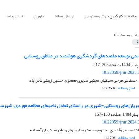
بیانیه به کارگیری هوش مصنوعی
ارسال مقاله
داوران
تماس با ما
انی، محمدرضا
2
دایمی توسعه مقصدهای گردشگری هوشمند در مناطق روستایی
203-217
10.22059/jrur.2025
 حسنعلی فرجی سبکبار، مجتبی قدیری معصوم، حسین زینتی فخرآباد
اصل مقاله
807.25 K
 جریان‌های روستایی-شهری در راستای تعادل ناحیه‌ای مطالعه موردی: شهرس
133-157
10.22059/jrur.2024
ه، مجتبی قدیری معصوم، محمد رضا رضوانی، علیرضا دربان آستانه
اصل مقاله
1.17 M