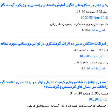
دی موثر بر شکل‌دهی الگوی آمایش فضاهای روستایی با رویکرد آینده‌نگاری
92-113
10.22059/jrur.201
اد، سیدعلی بدری، محمدرضا رضوانی، نادر زالی
اصل مقاله
4.92 M
 ادراکات ساکنان محلی به اثرات گردشگری در نواحی روستایی (مورد مطالعه
478-495
10.22059/jrur.2017
ی بدری، محمد رضا رضوانی
اصل مقاله
4.01 M
ارسنجی عوامل و شاخص‌های کیفیت محیطی مؤثر در برندسازی مقاصد گردشگ
امانات در استان‌های کردستان و کرمانشاه)
318-345
10.22059/jru
 حسنعلی فرجی سبکبار، علیرضا دربان آستانه، سیدهادی کریمی