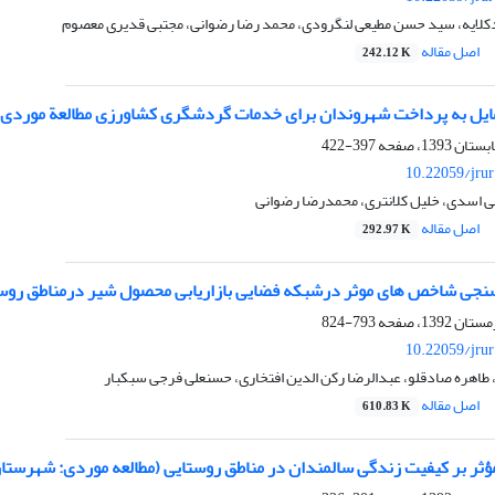
کلایه، سید حسن مطیعی لنگرودی، محمد رضا رضوانی، مجتبی قدیری معصوم
اصل مقاله
242.12 K
مایل به پرداخت شهروندان برای خدمات گردشگری کشاورزی مطالعة موردی:
397-422
10.22059/jru
ی اسدی، خلیل کلانتری، محمدرضا رضوانی
اصل مقاله
292.97 K
سنجی شاخص های موثر درشبکه فضایی بازاریابی محصول شیر درمناطق روس
793-824
10.22059/jru
طاهره صادقلو، عبدالرضا رکن الدین افتخاری، حسنعلی فرجی سبکبار
اصل مقاله
610.83 K
ر بر کیفیت زندگی سالمندان در مناطق روستایی (مطالعه موردی: شهرستان