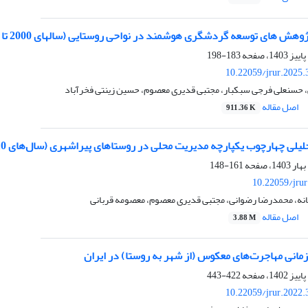
وهش های توسعه گردشگری هوشمند در نواحی روستایی (سالهای 2000 تا 2022)
183-198
10.22059/jrur.2025
 حسنعلی فرجی سبکبار، مجتبی قدیری معصوم، حسین زینتی فخرآباد
اصل مقاله
911.36 K
لیلی چهارچوب یکپارچه مدیریت محلی در روستاهای پیراشهری (سال‌های 2010-2020)
161-148
10.22059/jru
انه، محمدرضا رضوانی، مجتبی قدیری معصوم، معصومه قربانی
اصل مقاله
3.88 M
مانی مهاجرت‌های معکوس (از شهر به روستا) در ایران
422-443
10.22059/jrur.2022