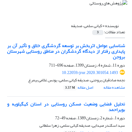
نویسنده =
کیانی سلمی، صدیقه
تعداد مقالات:
3
شناسایی عوامل اثربخش بر توسعه گردشگری خلاق و تأثیر آن بر
پایداری رفتار از دیدگاه گردشگران در مناطق روستایی شهرستان
بروجن
دوره 11، شماره 4، زمستان 1399، صفحه
696-711
10.22059/jrur.2020.301054.1493
نجمه صادقیان بروجنی، صدیقه کیانی سلمی، یونس غلامی بیمرغ
مشاهده مقاله
اصل مقاله
3.57 M
تحلیل فضایی وضعیت مسکن روستایی در استان کهگیلویه و
بویراحمد
دوره 1، شماره 2، زمستان 1389، صفحه
49-72
سید اسکندر صیدایی، صدیقه کیانی سلمی، زهرا سلطانی