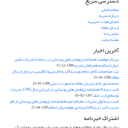
دسترسی سریع
صفحه اصلی
درباره نشریه
اعضای هیات تحریریه
ارسال مقاله
تماس با ما
نقشه سایت
آخرین اخبار
تبریک موفقیت فصلنامه پژوهش های روستایی در سامانه نشریات علمی
جهان اسلام به همراهان نشریه
1398-12-15
ثبت مشخصات کامل تمام نویسندگان به فارسی و انگلیسی در زمان ارسال
مقاله
1398-10-15
عدم صدور نامه پذیرش مقاله به صورت دستی
1398-05-23
کسب رتبه A فصلنامه پژوهش های روستایی در ارزیابی سال 1396 نشریات
توسط وزارت عتف
1397-02-03
کسب رتبه اول نشریات جغرافیا توسط فصلنامه پژوهش های روستایی از نظر
ضریب تاثیر در پایگاه استنادی علوم جهان اسلام
1395-04-21
اشتراک خبرنامه
برای دریافت اخبار و اطلاعیه های مهم نشریه در خبرنامه نشریه مشترک