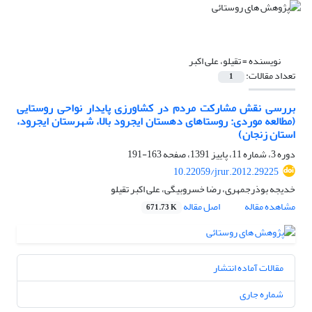
نویسنده =
تقیلو، علی اکبر
تعداد مقالات:
1
بررسی نقش مشارکت مردم در کشاورزی پایدار نواحی روستایی
(مطالعه موردی: روستاهای دهستان ایجرود بالا، شهرستان ایجرود،
استان زنجان)
دوره 3، شماره 11، پاییز 1391، صفحه
163-191
10.22059/jrur.2012.29225
خدیجه بوذرجمهری، رضا خسروبیگی، علی اکبر تقیلو
مشاهده مقاله
اصل مقاله
671.73 K
مقالات آماده انتشار
شماره جاری