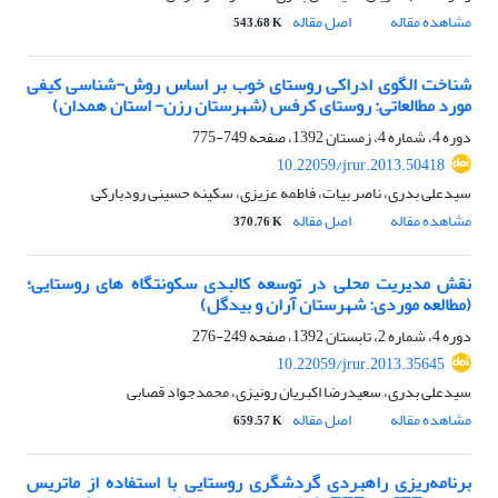
مشاهده مقاله
اصل مقاله
543.68 K
شناخت الگوی ادراکی روستای خوب بر اساس روش-شناسی کیفی
مورد مطالعاتی: روستای کرفس (شهرستان رزن- استان همدان)
دوره 4، شماره 4، زمستان 1392، صفحه
749-775
10.22059/jrur.2013.50418
سیدعلی بدری، ناصر بیات، فاطمه عزیزی، سکینه حسینی رودبارکی
مشاهده مقاله
اصل مقاله
370.76 K
نقش مدیریت محلی در توسعه کالبدی سکونتگاه های روستایی؛
(مطالعه موردی: شهرستان آران و بیدگل)
دوره 4، شماره 2، تابستان 1392، صفحه
249-276
10.22059/jrur.2013.35645
سیدعلی بدری، سعیدرضا اکبریان رونیزی، محمدجواد قصابی
مشاهده مقاله
اصل مقاله
659.57 K
برنامه‌ریزی راهبردی گردشگری روستایی با استفاده از ماتریس