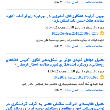
مشاهده مقاله
اصل مقاله
4.57 M
تبیین فرایند همکاری‌های قلمرویی در بهره‌برداری از قنات (مورد
مطالعه: قنات حسن‌آباد، استان یزد)
دوره 10، شماره 3، پاییز 1398، صفحه
382-395
10.22059/jrur.2018.263890.1275
مجید لباف خانیکی، محمد رضا رضوانی، سیدعلی بدری
مشاهده مقاله
اصل مقاله
3.39 M
تحلیل عوامل کلیدی موثر بر شکل‌دهی الگوی آمایش فضاهای
روستایی با رویکرد آینده‌نگاری (مورد مطالعه: استان لرستان)
دوره 10، شماره 1، بهار 1398، صفحه
92-113
10.22059/jrur.2018.217086.993
امید امیدی شاه آباد، سیدعلی بدری، محمدرضا رضوانی، نادر زالی
مشاهده مقاله
اصل مقاله
4.92 M
تحلیل مقایسه‌ای ادراکات ساکنان محلی به اثرات گردشگری در
نواحی روستایی (مورد مطالعه: روستاهای حوضه آبریز رودخانه کُلان