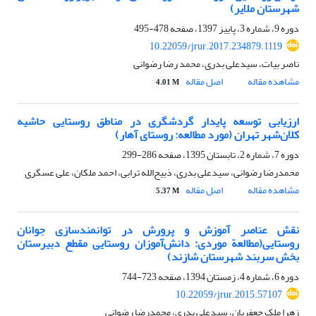
شهرستان ملایر)
دوره 9، شماره 3، پاییز 1397، صفحه
478-495
10.22059/jrur.2017.234879.1119
ناصر بیات، سیدعلی بدری، محمد رضا رضوانی
مشاهده مقاله
اصل مقاله
4.01 M
ارزیابی توسعه پایدار گردشگری در مناطق روستایی حاشیه
کلان‌شهر تهران (مورد مطالعه: روستای آهار)
دوره 7، شماره 2، تابستان 1395، صفحه
286-299
محمدرضا رضوانی، سیدعلی بدری، ذبیح‌الله ترابی، احمد ملکان، علی عسگری
مشاهده مقاله
اصل مقاله
5.37 M
نقش عناصر آموزش و پرورش در توانمندسازی جوانان
روستایی(مطالعة موردی: دانش‌‌آموزان روستایی مقطع دبیرستان
بخش سربند شهرستان شازند)
دوره 6، شماره 4، زمستان 1394، صفحه
723-744
10.22059/jrur.2015.57107
زهرا ملک جعفریان، سیدعلی بدری، محمدرضا رضوانی