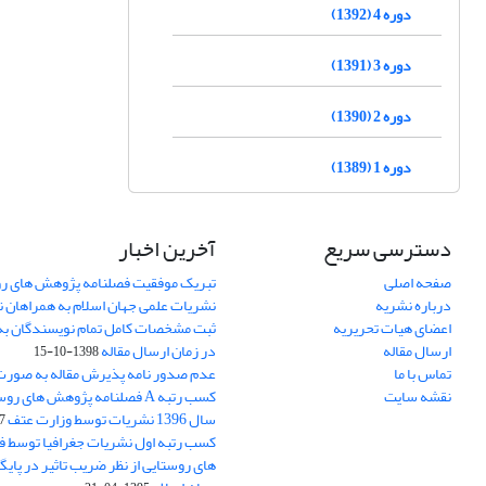
دوره 4 (1392)
دوره 3 (1391)
دوره 2 (1390)
دوره 1 (1389)
دسترسی سریع
آخرین اخبار
صفحه اصلی
تبریک موفقیت فصلنامه پژوهش های رو
درباره نشریه
نشریات علمی جهان اسلام به همراهان 
اعضای هیات تحریریه
ثبت مشخصات کامل تمام نویسندگان به
ارسال مقاله
در زمان ارسال مقاله
1398-10-15
تماس با ما
عدم صدور نامه پذیرش مقاله به صور
نقشه سایت
کسب رتبه A فصلنامه پژوهش های ر
سال 1396 نشریات توسط وزارت عتف
03
کسب رتبه اول نشریات جغرافیا توسط 
های روستایی از نظر ضریب تاثیر در پایگ