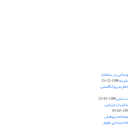
ستایی در سامانه
نشریه
1398-12-15
 فارسی و انگلیسی
ت دستی
1398-05-23
وستایی در ارزیابی
1397-02-
فصلنامه پژوهش
اه استنادی علوم