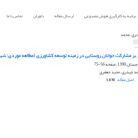
بیانیه به کارگیری هوش مصنوعی
ارسال مقاله
داوران
تماس با ما
ری، محمد
ر بر مشارکت جوانان روستایی در زمینه توسعه کشاورزی (مطالعه موردی: شه
56-75
حمد چیذری، مجید جعفری
اصل مقاله
1.8 M