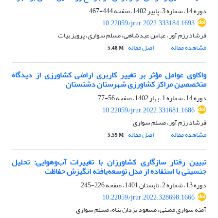
دوره 14، شماره 3، پاییز 1402، صفحه
444-467
10.22059/jrur.2022.333184.1693
فرشاد رزم آور، عباس عبدشاهی، مسلم سواری، پرویز بیات
مشاهده مقاله
اصل مقاله
5.48 M
واکاوی عوامل مؤثر بر تغییر کاربری اراضی کشاورزی از دیدگاه
متخصصین مراکز کشاورزی شهرستان دشتستان
دوره 14، شماره 1، بهار 1402، صفحه
56-77
10.22059/jrur.2022.331681.1686
فرشاد رزم آور، مسلم سواری
مشاهده مقاله
اصل مقاله
5.59 M
تبیین رفتار سازگاری کشاورزان با تغییرات آب‌و‌هوایی: تحلیل
جنسیتی با استفاده از مدل توسعه‌یافته انگیزش حفاظت
دوره 13، شماره 2، تابستان 1401، صفحه
226-245
10.22059/jrur.2022.328698.1666
آمنه سواری ممبنی، مسعود یزدان پناه، مسلم سواری