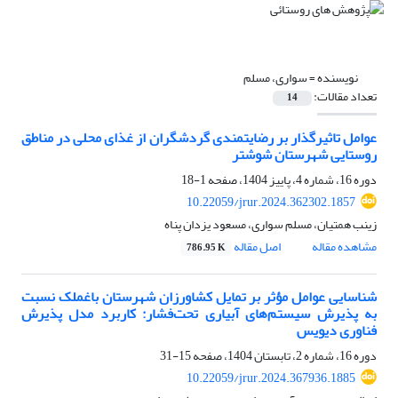
نویسنده =
سواری، مسلم
تعداد مقالات:
14
عوامل تاثیرگذار بر رضایتمندی گردشگران از غذای محلی در مناطق
روستایی شهرستان شوشتر
دوره 16، شماره 4، پاییز 1404، صفحه
1-18
10.22059/jrur.2024.362302.1857
زینب همتیان، مسلم سواری، مسعود یزدان پناه
مشاهده مقاله
اصل مقاله
786.95 K
شناسایی عوامل مؤثر بر تمایل کشاورزان شهرستان باغملک نسبت
به پذیرش سیستم‌های آبیاری تحت‌فشار: کاربرد مدل پذیرش
فناوری دیویس
دوره 16، شماره 2، تابستان 1404، صفحه
15-31
10.22059/jrur.2024.367936.1885