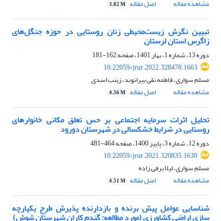
مشاهده مقاله
اصل مقاله
3.82 M
تبیین نگرش زیست‏‌محیطی زنان روستایی در حوزه جنگل‏‌های
زاگرس استان لرستان
دوره 13، شماره 1، بهار 1401، صفحه
162-181
10.22059/jrur.2022.328478.1663
مسلم سواری، فاطمه نقی بیرانوند، زینب اسدی
مشاهده مقاله
اصل مقاله
4.56 M
تحلیل اثرات سرمایه اجتماعی بر حس تعلق مکانی خانوارهای
روستایی در شرایط خشکسالی در شهرستان دورود
دوره 12، شماره 3، پاییز 1400، صفحه
464-481
10.22059/jrur.2021.320835.1630
مسلم سواری، لیلا برفی زاده
مشاهده مقاله
اصل مقاله
4.51 M
شناسایی عوامل پیش‏ برنده و بازدارنده پذیرش طرح یکپارچه‏
سازی اراضی کشاورزی (مورد مطالعه: گندم‏ کاران شهرستان شوش)