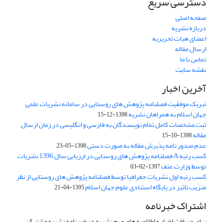
دسترسی سریع
صفحه اصلی
درباره نشریه
اعضای هیات تحریریه
ارسال مقاله
تماس با ما
نقشه سایت
آخرین اخبار
تبریک موفقیت فصلنامه پژوهش های روستایی در سامانه نشریات علمی
جهان اسلام به همراهان نشریه
1398-12-15
ثبت مشخصات کامل تمام نویسندگان به فارسی و انگلیسی در زمان ارسال
مقاله
1398-10-15
عدم صدور نامه پذیرش مقاله به صورت دستی
1398-05-23
کسب رتبه A فصلنامه پژوهش های روستایی در ارزیابی سال 1396 نشریات
توسط وزارت عتف
1397-02-03
کسب رتبه اول نشریات جغرافیا توسط فصلنامه پژوهش های روستایی از نظر
ضریب تاثیر در پایگاه استنادی علوم جهان اسلام
1395-04-21
اشتراک خبرنامه
برای دریافت اخبار و اطلاعیه های مهم نشریه در خبرنامه نشریه مشترک