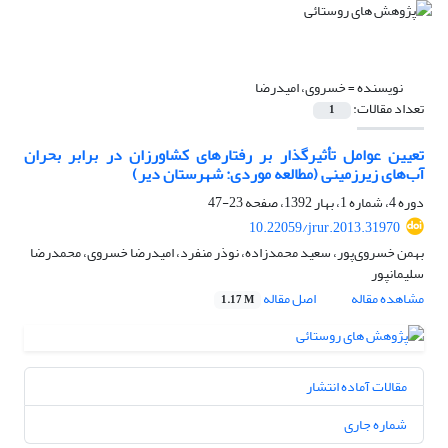
نویسنده =
خسروی، امیدرضا
تعداد مقالات:
1
تعیین عوامل تأثیرگذار بر رفتارهای کشاورزان در برابر بحران
آب‌های زیرزمینی (مطالعه موردی: شهرستان دیر)
دوره 4، شماره 1، بهار 1392، صفحه
23-47
10.22059/jrur.2013.31970
بهمن خسروی‌پور، سعید محمدزاده، نوذر منفرد، امیدرضا خسروی، محمدرضا
سلیمانپور
مشاهده مقاله
اصل مقاله
1.17 M
مقالات آماده انتشار
شماره جاری