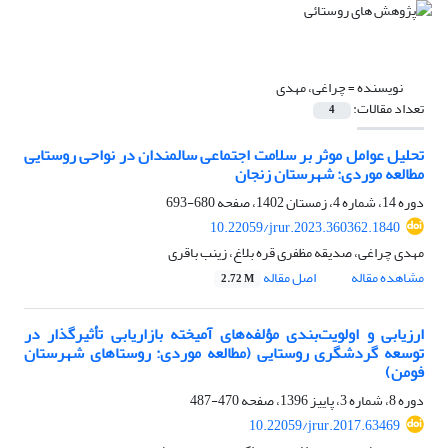
نویسنده =
چراغی، مهدی
تعداد مقالات:
4
تحلیل عوامل موثر بر سلامت اجتماعی سالمندان در نواحی روستایی
مطالعه موردی: شهرستان زنجان
دوره 14، شماره 4، زمستان 1402، صفحه
680-693
10.22059/jrur.2023.360362.1840
مهدی چراغی، صدیقه مظفری قره بلاغ، زینب باقری
مشاهده مقاله
اصل مقاله
2.72 M
ارزیابی و اولویت‌بندی مؤلفه‌های آمیخته بازاریابی تأثیرگذار در
توسعه گردشگری روستایی (مطالعه موردی: روستاهای شهرستان
فومن)
دوره 8، شماره 3، پاییز 1396، صفحه
470-487
10.22059/jrur.2017.63469