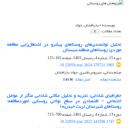
نویسنده =
بذرافشان، جواد
تعداد مقالات:
2
تحلیل توانمندی‌های روستاهای پیشرو در اشتغال‌زایی مطالعه
موردی: روستاهای منطقه سیستان
دوره 15، شماره 4، زمستان 1403، صفحه
101-115
10.22059/jrur.2024.370721.1903
میثم بندانی، سیروس قنبری، جواد بذرافشان
مشاهده مقاله
اصل مقاله
1.01 M
جغرافیای شادابی: تجزیه و تحلیل مکانی شادابی متأثر از عوامل
اجتماعی - اقتصادی در سطح نواحی روستایی (موردمطالعه:
روستاهای شهرستان تربت حیدریه)
دوره 13، شماره 4، زمستان 1401، صفحه
700-715
10.22059/jrur.2022.343590.1747