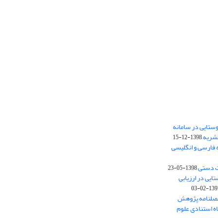
ستایی در سامانه
نشریه
1398-12-15
 فارسی و انگلیسی
ت دستی
1398-05-23
وستایی در ارزیابی
1397-02-
فصلنامه پژوهش
اه استنادی علوم