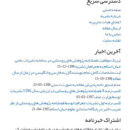
دسترسی سریع
صفحه اصلی
درباره نشریه
اعضای هیات تحریریه
ارسال مقاله
تماس با ما
نقشه سایت
آخرین اخبار
تبریک موفقیت فصلنامه پژوهش های روستایی در سامانه نشریات علمی
جهان اسلام به همراهان نشریه
1398-12-15
ثبت مشخصات کامل تمام نویسندگان به فارسی و انگلیسی در زمان ارسال
مقاله
1398-10-15
عدم صدور نامه پذیرش مقاله به صورت دستی
1398-05-23
کسب رتبه A فصلنامه پژوهش های روستایی در ارزیابی سال 1396 نشریات
توسط وزارت عتف
1397-02-03
کسب رتبه اول نشریات جغرافیا توسط فصلنامه پژوهش های روستایی از نظر
ضریب تاثیر در پایگاه استنادی علوم جهان اسلام
1395-04-21
اشتراک خبرنامه
برای دریافت اخبار و اطلاعیه های مهم نشریه در خبرنامه نشریه مشترک