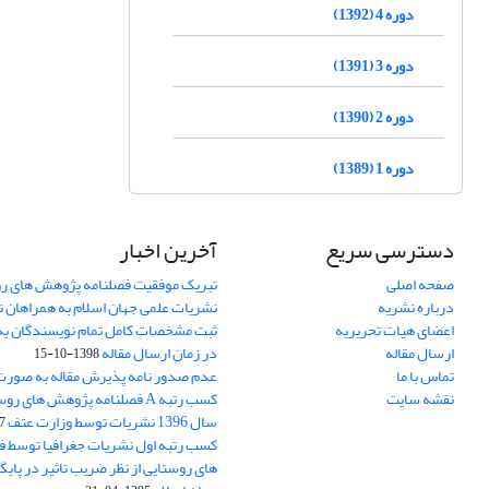
دوره 4 (1392)
دوره 3 (1391)
دوره 2 (1390)
دوره 1 (1389)
دسترسی سریع
آخرین اخبار
صفحه اصلی
تبریک موفقیت فصلنامه پژوهش های رو
درباره نشریه
نشریات علمی جهان اسلام به همراهان 
اعضای هیات تحریریه
ثبت مشخصات کامل تمام نویسندگان به
ارسال مقاله
در زمان ارسال مقاله
1398-10-15
تماس با ما
عدم صدور نامه پذیرش مقاله به صور
نقشه سایت
کسب رتبه A فصلنامه پژوهش های ر
سال 1396 نشریات توسط وزارت عتف
03
کسب رتبه اول نشریات جغرافیا توسط 
های روستایی از نظر ضریب تاثیر در پایگ