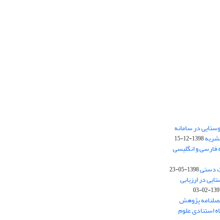
ستایی در سامانه
نشریه
1398-12-15
 فارسی و انگلیسی
ت دستی
1398-05-23
وستایی در ارزیابی
1397-02-
فصلنامه پژوهش
اه استنادی علوم