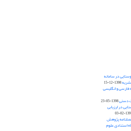
ستایی در سامانه
نشریه
1398-12-15
 فارسی و انگلیسی
ت دستی
1398-05-23
وستایی در ارزیابی
1397-02-
فصلنامه پژوهش
اه استنادی علوم