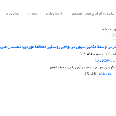
بیانیه به کارگیری هوش مصنوعی
ارسال مقاله
داوران
تماس با ما
ر، حدیثه
ثر بر توسعة مکانیزاسیون در نواحی روستایی (مطالعة موردی: دهستان غنی‌
481-503
10.22059/jru
نگرودی، مهدی حسام، مهدی چراغی، حدیثه آشور
اصل مقاله
372.18 K