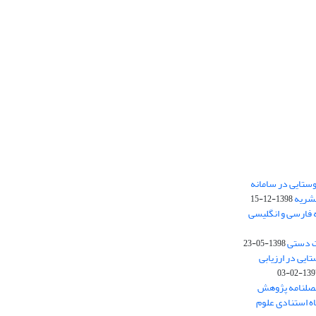
ستایی در سامانه
نشریه
1398-12-15
 فارسی و انگلیسی
ت دستی
1398-05-23
وستایی در ارزیابی
1397-02-
فصلنامه پژوهش
اه استنادی علوم