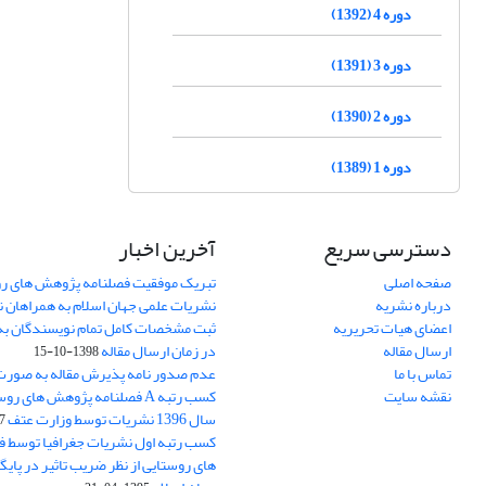
دوره 4 (1392)
دوره 3 (1391)
دوره 2 (1390)
دوره 1 (1389)
دسترسی سریع
آخرین اخبار
صفحه اصلی
تبریک موفقیت فصلنامه پژوهش های رو
درباره نشریه
نشریات علمی جهان اسلام به همراهان 
اعضای هیات تحریریه
ثبت مشخصات کامل تمام نویسندگان به
ارسال مقاله
در زمان ارسال مقاله
1398-10-15
تماس با ما
عدم صدور نامه پذیرش مقاله به صور
نقشه سایت
کسب رتبه A فصلنامه پژوهش های ر
سال 1396 نشریات توسط وزارت عتف
03
کسب رتبه اول نشریات جغرافیا توسط 
های روستایی از نظر ضریب تاثیر در پایگ