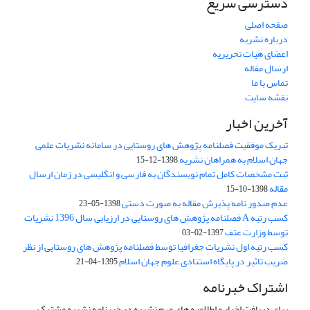
دسترسی سریع
صفحه اصلی
درباره نشریه
اعضای هیات تحریریه
ارسال مقاله
تماس با ما
نقشه سایت
آخرین اخبار
تبریک موفقیت فصلنامه پژوهش های روستایی در سامانه نشریات علمی
جهان اسلام به همراهان نشریه
1398-12-15
ثبت مشخصات کامل تمام نویسندگان به فارسی و انگلیسی در زمان ارسال
مقاله
1398-10-15
عدم صدور نامه پذیرش مقاله به صورت دستی
1398-05-23
کسب رتبه A فصلنامه پژوهش های روستایی در ارزیابی سال 1396 نشریات
توسط وزارت عتف
1397-02-03
کسب رتبه اول نشریات جغرافیا توسط فصلنامه پژوهش های روستایی از نظر
ضریب تاثیر در پایگاه استنادی علوم جهان اسلام
1395-04-21
اشتراک خبرنامه
برای دریافت اخبار و اطلاعیه های مهم نشریه در خبرنامه نشریه مشترک