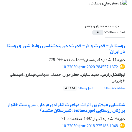
نویسنده =
جوان، جعفر
تعداد مقالات:
4
روستا دَرِ- قدرت و دَر- قدرت؛ دیرینه‌شناسی روابط شهر و روستا
در ایران
دوره 11، شماره 4، زمستان 1399، صفحه
766-779
10.22059/jrur.2020.284557.1372
ابوالفضل زارعی، حمید شایان، جعفر جوان، حمدا... سجاسی قیداری، امیدعلی
خوارزمی
مشاهده مقاله
اصل مقاله
4.03 M
شناسایی مهم‌ترین اثرات مهاجرت انفرادی مردان سرپرست خانوار
بر زنان روستایی (موردمطالعه: شهرستان مشهد)
دوره 9، شماره 1، بهار 1397، صفحه
58-71
10.22059/jrur.2018.225183.1048