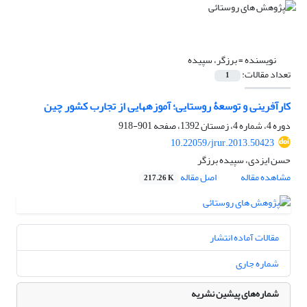
نویسنده =
برزگر، سپیده
تعداد مقالات:
1
کارآفرینی و توسعۀ روستایی؛ آموزه‏هایی از تجارب کشور چین
دوره 4، شماره 4، زمستان 1392، صفحه
901-918
10.22059/jrur.2013.50423
حسن ایزدی، سپیده برزگر
مشاهده مقاله
اصل مقاله
217.26 K
مقالات آماده انتشار
شماره جاری
شماره‌های پیشین نشریه