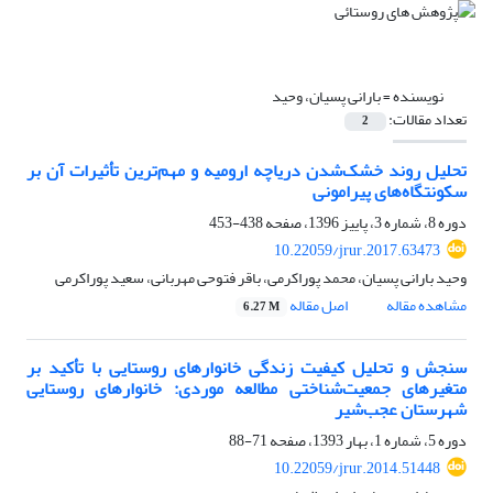
نویسنده =
بارانی پسیان، وحید
تعداد مقالات:
2
تحلیل روند خشک‌شدن دریاچه ارومیه و مهم‌ترین تأثیرات آن بر
سکونتگاه‌های پیرامونی
دوره 8، شماره 3، پاییز 1396، صفحه
438-453
10.22059/jrur.2017.63473
وحید بارانی پسیان، محمد پوراکرمی، باقر فتوحی مهربانی، سعید پوراکرمی
مشاهده مقاله
اصل مقاله
6.27 M
سنجش و تحلیل کیفیت زندگی خانوارهای روستایی با تأکید بر
متغیرهای جمعیت‌شناختی مطالعه موردی: خانوارهای روستایی
شهرستان عجب‌شیر
دوره 5، شماره 1، بهار 1393، صفحه
71-88
10.22059/jrur.2014.51448