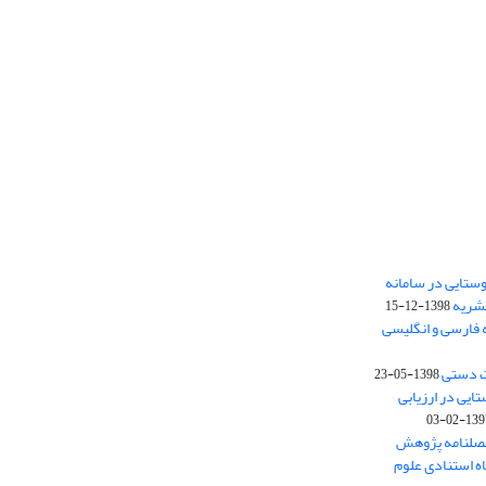
ستایی در سامانه
نشریه
1398-12-15
 فارسی و انگلیسی
ت دستی
1398-05-23
وستایی در ارزیابی
1397-02-
فصلنامه پژوهش
اه استنادی علوم