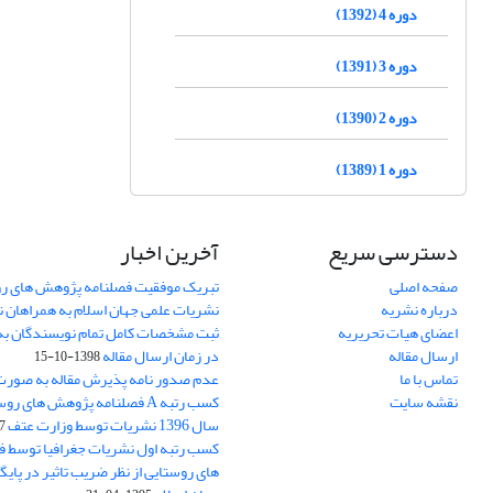
دوره 4 (1392)
دوره 3 (1391)
دوره 2 (1390)
دوره 1 (1389)
دسترسی سریع
آخرین اخبار
صفحه اصلی
تبریک موفقیت فصلنامه پژوهش های رو
درباره نشریه
نشریات علمی جهان اسلام به همراهان 
اعضای هیات تحریریه
ثبت مشخصات کامل تمام نویسندگان به
ارسال مقاله
در زمان ارسال مقاله
1398-10-15
تماس با ما
عدم صدور نامه پذیرش مقاله به صور
نقشه سایت
کسب رتبه A فصلنامه پژوهش های ر
سال 1396 نشریات توسط وزارت عتف
03
کسب رتبه اول نشریات جغرافیا توسط 
های روستایی از نظر ضریب تاثیر در پایگ