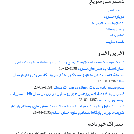
دسترسی سریع
صفحه اصلی
درباره نشریه
اعضای هیات تحریریه
ارسال مقاله
تماس با ما
نقشه سایت
آخرین اخبار
تبریک موفقیت فصلنامه پژوهش های روستایی در سامانه نشریات علمی
جهان اسلام به همراهان نشریه
1398-12-15
ثبت مشخصات کامل تمام نویسندگان به فارسی و انگلیسی در زمان ارسال
مقاله
1398-10-15
عدم صدور نامه پذیرش مقاله به صورت دستی
1398-05-23
کسب رتبه A فصلنامه پژوهش های روستایی در ارزیابی سال 1396 نشریات
توسط وزارت عتف
1397-02-03
کسب رتبه اول نشریات جغرافیا توسط فصلنامه پژوهش های روستایی از نظر
ضریب تاثیر در پایگاه استنادی علوم جهان اسلام
1395-04-21
اشتراک خبرنامه
برای دریافت اخبار و اطلاعیه های مهم نشریه در خبرنامه نشریه مشترک