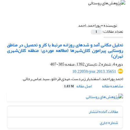
نویسنده =
پوراحمد، احمد
تعداد مقالات:
1
تحلیل مکانی آمد و شدهای روزانه مرتبط با کار و تحصیل در مناطق
روستایی پیرامون کلان‌شهرها (مطالعه موردی: منطقه کلان‌شهری
تهران)
دوره 4، شماره 2، تابستان 1392، صفحه
385-407
10.22059/jrur.2013.35651
احمد پوراحمد، اسفندیار زبردست‌، مهدی قرخلو‌، سید عباس رجائی
مشاهده مقاله
اصل مقاله
1.03 M
مقالات آماده انتشار
شماره جاری