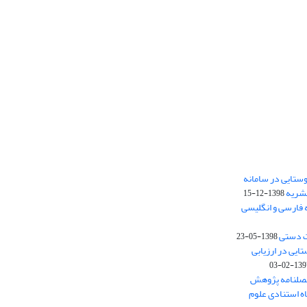
ستایی در سامانه
نشریه
1398-12-15
 فارسی و انگلیسی
ت دستی
1398-05-23
وستایی در ارزیابی
1397-02-
فصلنامه پژوهش
اه استنادی علوم