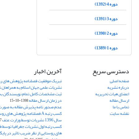
دوره 4 (1392)
دوره 3 (1391)
دوره 2 (1390)
دوره 1 (1389)
دسترسی سریع
آخرین اخبار
صفحه اصلی
تبریک موفقیت فصلنامه پژوهش های رو
درباره نشریه
نشریات علمی جهان اسلام به همراهان 
اعضای هیات تحریریه
ثبت مشخصات کامل تمام نویسندگان به
ارسال مقاله
در زمان ارسال مقاله
1398-10-15
تماس با ما
عدم صدور نامه پذیرش مقاله به صور
نقشه سایت
کسب رتبه A فصلنامه پژوهش های ر
سال 1396 نشریات توسط وزارت عتف
03
کسب رتبه اول نشریات جغرافیا توسط 
های روستایی از نظر ضریب تاثیر در پایگ