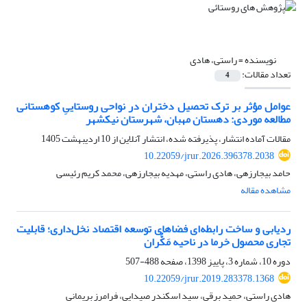
نویسنده =
راستی، هادی
تعداد مقالات:
4
عوامل مؤثر بر ترک تحصیل دختران در نواحی روستاییِ کوهستانی
مطالعه موردی: دهستان مهبان، شهرستان نیکشهر
مقالات آماده انتشار، پذیرفته شده، انتشار آنلاین از
10 اردیبهشت 1405
10.22059/jrur.2026.396378.2038
حامد بیجارزهی، هادی راستی، مهدیه بیجارزهی، محمد کریم رئیسی
مشاهده مقاله
ردیابی و ساخت رابطه‌ای فضاهای توسعه اقتصاد نخل‌داری؛ قابلیت
تجاری محصول خرما در ناحیه مَکُّران
دوره 10، شماره 3، پاییز 1398، صفحه
488-507
10.22059/jrur.2019.283378.1368
هادی راستی، حمید برقی، سید اسکندر صیدایی، فرامرز بریمانی