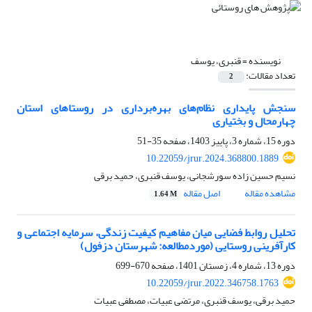
نویسنده =
قنبری، یوسف
تعداد مقالات:
2
سنجش پایداری نظام‌های بهره‌برداری در روستاهای استان
چهارمحال و بختیاری
دوره 15، شماره 3، پاییز 1403، صفحه
35-51
10.22059/jrur.2024.368800.1889
نسیم حسین زاده سورشجانی، یوسف قنبری، حمید برقی
مشاهده مقاله
اصل مقاله
1.64 M
تحلیل روابط فضایی میان مفاهیم کیفیت زندگی، سرمایه اجتماعی و
کارآفرینی روستایی (موردمطالعه: شهرستان دزفول)
دوره 13، شماره 4، زمستان 1401، صفحه
670-699
10.22059/jrur.2022.346758.1763
حمید برقی، یوسف قنبری، مرتضی عبیات، مصطفی عبیات