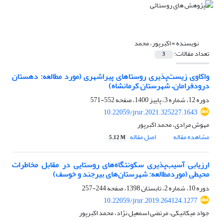
نویسنده =
اکبرپور، محمد
تعداد مقالات:
3
واکاوی زیست‌پذیری روستاهای پیراشهری (مورد مطالعه: دهستان
درودفرامان، شهرستان کرمانشاه)
دوره 12، شماره 3، پاییز 1400، صفحه
552-571
10.22059/jrur.2021.325227.1643
مهوش مرادی، محمد اکبرپور
مشاهده مقاله
اصل مقاله
5.12 M
ارزیابی آسیب‌پذیری سکونتگاه‌های روستایی در مقابل مخاطرات
محیطی (مورد‌مطالعه: شهرستان‌های بیرجند و خوسف)
دوره 10، شماره 2، تابستان 1398، صفحه
244-257
10.22059/jrur.2019.264124.1277
جواد میکانیکی، مرتضی اسمعیل نژاد، محمد اکبرپور