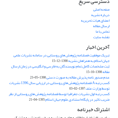
دسترسی سریع
صفحه اصلی
درباره نشریه
اعضای هیات تحریریه
ارسال مقاله
تماس با ما
نقشه سایت
آخرین اخبار
تبریک موفقیت فصلنامه پژوهش های روستایی در سامانه نشریات علمی
جهان اسلام به همراهان نشریه
1398-12-15
ثبت مشخصات کامل تمام نویسندگان به فارسی و انگلیسی در زمان ارسال
مقاله
1398-10-15
عدم صدور نامه پذیرش مقاله به صورت دستی
1398-05-23
کسب رتبه A فصلنامه پژوهش های روستایی در ارزیابی سال 1396 نشریات
توسط وزارت عتف
1397-02-03
کسب رتبه اول نشریات جغرافیا توسط فصلنامه پژوهش های روستایی از نظر
ضریب تاثیر در پایگاه استنادی علوم جهان اسلام
1395-04-21
اشتراک خبرنامه
برای دریافت اخبار و اطلاعیه های مهم نشریه در خبرنامه نشریه مشترک