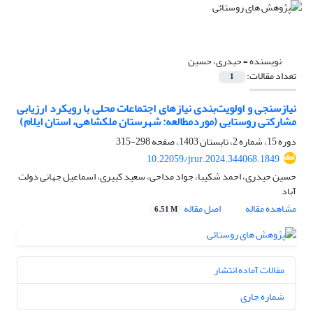
نویسنده =
حیدری، حسین
تعداد مقالات:
1
نیازسنجی و اولویت‌بندی نیازهای اجتماعات محلی با رویکرد ارزیابی
مشارکتی روستایی (موردمطالعه: شهرستان ملکشاهی، استان ایلام)
دوره 15، شماره 2، تابستان 1403، صفحه
298-315
10.22059/jrur.2024.344068.1849
حسین حیدری، احمد شکیبا، جواد مداحی، سعید کبیری، اسماعیل جهانی دولت
آباد
مشاهده مقاله
اصل مقاله
6.51 M
مقالات آماده انتشار
شماره جاری