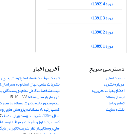
دوره 4 (1392)
دوره 3 (1391)
دوره 2 (1390)
دوره 1 (1389)
دسترسی سریع
آخرین اخبار
صفحه اصلی
تبریک موفقیت فصلنامه پژوهش های رو
درباره نشریه
نشریات علمی جهان اسلام به همراهان 
اعضای هیات تحریریه
ثبت مشخصات کامل تمام نویسندگان به
ارسال مقاله
در زمان ارسال مقاله
1398-10-15
تماس با ما
عدم صدور نامه پذیرش مقاله به صور
نقشه سایت
کسب رتبه A فصلنامه پژوهش های ر
سال 1396 نشریات توسط وزارت عتف
03
کسب رتبه اول نشریات جغرافیا توسط 
های روستایی از نظر ضریب تاثیر در پایگ