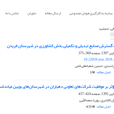
بیانیه به کارگیری هوش مصنوعی
ارسال مقاله
داوران
تماس با ما
الی، جمشید
گسترش صنایع تبدیلی و تکمیلی بخش کشاورزی در شهرستان فریدن
360-375
10.22059/jrur.2018
ی اسدی، حسین شعبانعلی فمی
اصل مقاله
3 M
ثر بر موفقیت شرکت‌های تعاونی دهیاران در شهرستان‌های بویین میاندشت،
424-437
 کلانتری، پوریا سعداللّهی
اصل مقاله
4.72 M