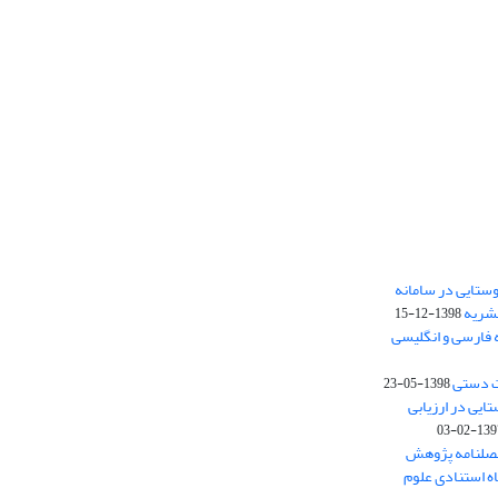
ستایی در سامانه
نشریه
1398-12-15
 فارسی و انگلیسی
ت دستی
1398-05-23
وستایی در ارزیابی
1397-02-
فصلنامه پژوهش
اه استنادی علوم