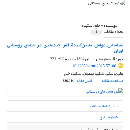
نویسنده =
خلج، سکینه
تعداد مقالات:
1
شناسایی عوامل تعیین‌کنندة فقر چندبعدی در مناطق روستایی
ایران
دوره 6، شماره 4، زمستان 1394، صفحه
699-721
10.22059/jrur.2015.57106
علی یوسفی، شکیبا مهدیان، سکینه خلج
مشاهده مقاله
اصل مقاله
826.9 K
مقالات آماده انتشار
شماره جاری
شماره‌های پیشین نشریه