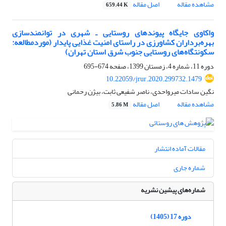
مشاهده مقاله
اصل مقاله
659.44 K
واکاوی جایگاه پیوندهای روستایی ـ شهری در توانمندسازی
بهره‌برداران کشاورزی در راستای امنیت غذایی پایدار (موردمطالعه:
سکونتگاه‌های روستایی جنوب شرق استان تهران)
دوره 11، شماره 4، زمستان 1399، صفحه
674-695
10.22059/jrur.2020.299732.1479
نگین سادات میرواحدی، ناصر شفیعی ثابت، بیژن رحمانی
مشاهده مقاله
اصل مقاله
5.86 M
مقالات آماده انتشار
شماره جاری
شماره‌های پیشین نشریه
دوره 17 (1405)