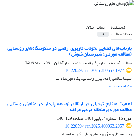
نویسنده =
رحمانی، بیژن
تعداد مقالات:
3
بازتاب‌های فضایی تحولات کاربری اراضی در سکونتگاه‌های روستایی
(مطالعه موردی: شهرستان شوش)
مقالات آماده انتشار، پذیرفته شده، انتشار آنلاین از
05 خرداد 1405
10.22059/jrur.2025.380557.1977
شیما سالمی زاده، بیژن رحمانی، پگاه میرسادات
مشاهده مقاله
اهمیت صنایع تبدیلی در ارتقای توسعه پایدار در مناطق روستایی
مطالعه موردی منطقه مردق مراغه
دوره 16، شماره 4، پاییز 1404، صفحه
129-146
10.22059/jrur.2025.400963.2057
رباب سائلی، بیژن رحمانی، علی اکبر عنابستانی