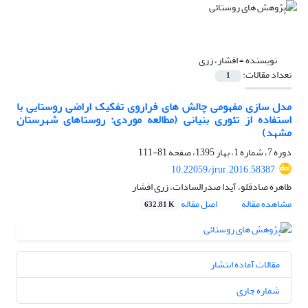
نویسنده =
افشار، زری
تعداد مقالات:
1
مدل سازی مفهومی چالش های فراروی تفکیک اراضی روستایی با
استفاده از تئوری بنیانی (مطالعه موردی: روستاهای شهرستان
مشهد)
دوره 7، شماره 1، بهار 1395، صفحه
81-111
10.22059/jrur.2016.58387
طاهره صادقلو، آیدا صدرالسادات، زری افشار
مشاهده مقاله
اصل مقاله
632.81 K
مقالات آماده انتشار
شماره جاری