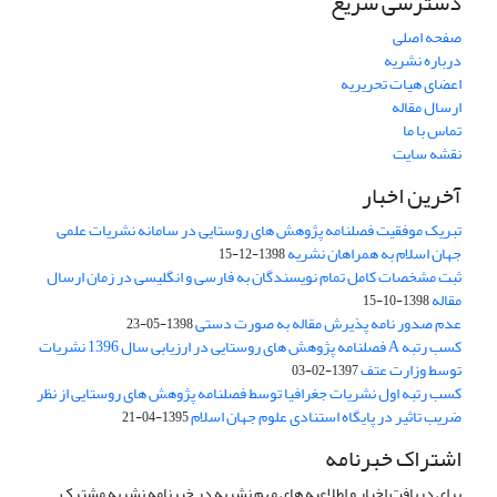
دسترسی سریع
صفحه اصلی
درباره نشریه
اعضای هیات تحریریه
ارسال مقاله
تماس با ما
نقشه سایت
آخرین اخبار
تبریک موفقیت فصلنامه پژوهش های روستایی در سامانه نشریات علمی
جهان اسلام به همراهان نشریه
1398-12-15
ثبت مشخصات کامل تمام نویسندگان به فارسی و انگلیسی در زمان ارسال
مقاله
1398-10-15
عدم صدور نامه پذیرش مقاله به صورت دستی
1398-05-23
کسب رتبه A فصلنامه پژوهش های روستایی در ارزیابی سال 1396 نشریات
توسط وزارت عتف
1397-02-03
کسب رتبه اول نشریات جغرافیا توسط فصلنامه پژوهش های روستایی از نظر
ضریب تاثیر در پایگاه استنادی علوم جهان اسلام
1395-04-21
اشتراک خبرنامه
برای دریافت اخبار و اطلاعیه های مهم نشریه در خبرنامه نشریه مشترک