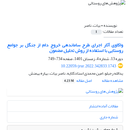
نویسنده =
بیات، ناصر
تعداد مقالات:
1
واکاوی آثار اجرای طرح ساماندهی خروج دام از جنگل بر جوامع
روستایی با استفاده از روش تحلیل مضمون
دوره 13، شماره 4، زمستان 1401، صفحه
734-749
10.22059/jrur.2022.342833.1743
یدالله رجبلو، امین محمدی استادکلایه، ناصر بیات، بهاره بهمنش
مشاهده مقاله
اصل مقاله
4.23 M
مقالات آماده انتشار
شماره جاری
شماره‌های پیشین نشریه