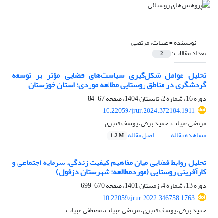
نویسنده =
عبیات، مرتضی
تعداد مقالات:
2
تحلیل عوامل شکل‌گیری سیاست‌های فضایی مؤثر بر توسعه
گردشگری در مناطق روستایی مطالعه موردی: استان خوزستان
دوره 16، شماره 2، تابستان 1404، صفحه
67-84
10.22059/jrur.2024.372184.1911
مرتضی عبیات، حمید برقی، یوسف قنبری
مشاهده مقاله
اصل مقاله
1.2 M
تحلیل روابط فضایی میان مفاهیم کیفیت زندگی، سرمایه اجتماعی و
کارآفرینی روستایی (موردمطالعه: شهرستان دزفول)
دوره 13، شماره 4، زمستان 1401، صفحه
670-699
10.22059/jrur.2022.346758.1763
حمید برقی، یوسف قنبری، مرتضی عبیات، مصطفی عبیات