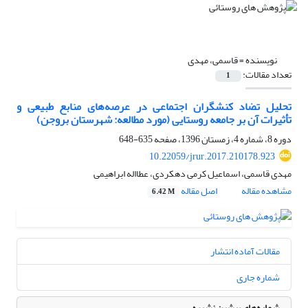
نویسنده =
قاسمی، مهدی
تعداد مقالات:
1
تحلیل تضاد کنشگران اجتماعی در عرصه‌های منابع طبیعی و
تأثیرات آن بر جامعه روستایی (مورد مطالعه: شهرستان بروجن)
دوره 8، شماره 4، زمستان 1396، صفحه
635-648
10.22059/jrur.2017.210178.923
مهدی قاسمی، اسماعیل کرمی دهکردی، عطااله ابراهیمی
مشاهده مقاله
اصل مقاله
6.42 M
مقالات آماده انتشار
شماره جاری
شماره‌های پیشین نشریه