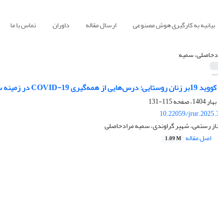
بیانیه به کارگیری هوش مصنوعی
ارسال مقاله
داوران
تماس با ما
دحاصلی، سمیه
نان روستایی سرپرست خانوار شهرستان کنگاور
115-131
10.22059/jrur.2025
از رستمی، شهپر گراوندی، سمیه مرادحاصلی
اصل مقاله
1.09 M