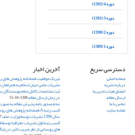
دوره 4 (1392)
دوره 3 (1391)
دوره 2 (1390)
دوره 1 (1389)
دسترسی سریع
آخرین اخبار
صفحه اصلی
تبریک موفقیت فصلنامه پژوهش های رو
درباره نشریه
نشریات علمی جهان اسلام به همراهان 
اعضای هیات تحریریه
ثبت مشخصات کامل تمام نویسندگان به
ارسال مقاله
در زمان ارسال مقاله
1398-10-15
تماس با ما
عدم صدور نامه پذیرش مقاله به صور
نقشه سایت
کسب رتبه A فصلنامه پژوهش های ر
سال 1396 نشریات توسط وزارت عتف
03
کسب رتبه اول نشریات جغرافیا توسط 
های روستایی از نظر ضریب تاثیر در پایگ