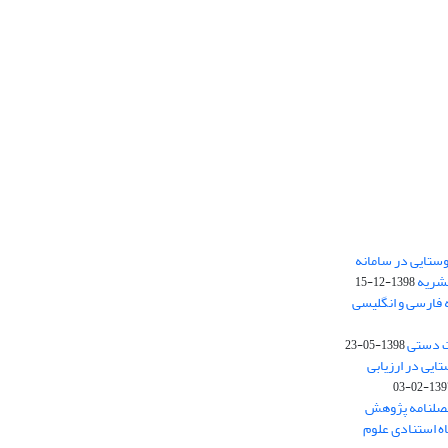
ستایی در سامانه
نشریه
1398-12-15
 فارسی و انگلیسی
ت دستی
1398-05-23
وستایی در ارزیابی
1397-02-
فصلنامه پژوهش
اه استنادی علوم