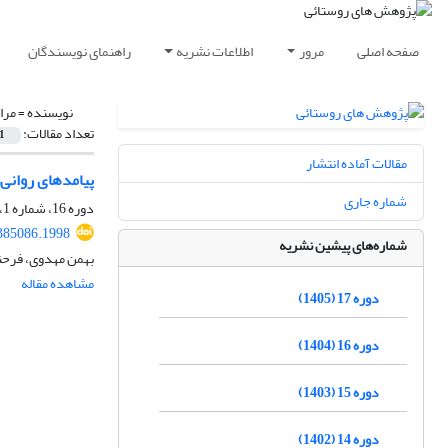
صفحه اصلی
مرور
اطلاعات نشریه
راهنمای نویسندگان
نویسنده =
مرا
تعداد مقالات:
1
مقالات آماده انتشار
پیامدهای روانی کووید 19بر زنان روستایی: درس‌هایی از همه‌گیری COVID-19 در زمینه سلامت روان ز
شماره جاری
دوره 16، شماره 1، بهار 1404، صفحه
.385086.1998
شماره‌های پیشین نشریه
بهمن مهدوی، فرحن
مشاهده مقاله
دوره 17 (1405)
دوره 16 (1404)
دوره 15 (1403)
دوره 14 (1402)