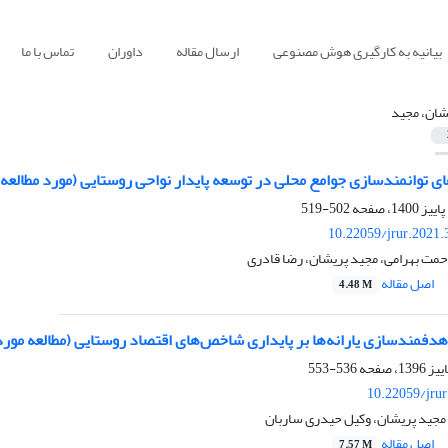
بیانیه به کارگیری هوش مصنوعی
ارسال مقاله
داوران
تماس با ما
شان، مجید
ی توانمندسازی جوامع محلی در توسعه پایدار نواحی روستایی (مورد مطالعه
502-519
10.22059/jrur.2021
حمت بهرامی، مجید پریشان، رضا قادری
اصل مقاله
4.48 M
ت هدفمندسازی یارانه‌ها بر پایداری شاخص‌های اقتصاد روستایی (مطالعه م
536-553
10.22059/jru
 مجید پریشان، وکیل حیدری ساربان
اصل مقاله
7.57 M