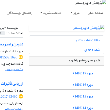
صفحه اصلی
مرور
اطلاعات نشریه
راهنمای نویسندگان
نویسنده =
پری
تعداد مقالات:
2
مقالات آماده انتشار
تدوین راهبردها
شماره جاری
دوره 12، شماره 3، پاییز 1400، صفحه
.319589.1626
شماره‌های پیشین نشریه
فاطمه منوچهری، ر
مشاهده مقاله
دوره 17 (1405)
ارزیابی تأثیرا
دوره 16 (1404)
دوره 8، شماره 3، پاییز 1396، صفحه
دوره 15 (1403)
r.2017.63480
ارسطو یاری حصار،
دوره 14 (1402)
مشاهده مقاله