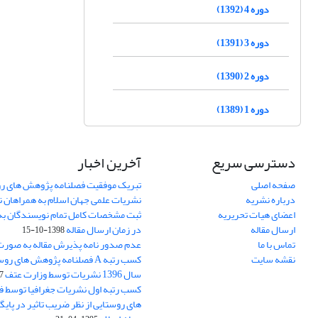
دوره 4 (1392)
دوره 3 (1391)
دوره 2 (1390)
دوره 1 (1389)
دسترسی سریع
آخرین اخبار
صفحه اصلی
تبریک موفقیت فصلنامه پژوهش های رو
درباره نشریه
نشریات علمی جهان اسلام به همراهان 
اعضای هیات تحریریه
ثبت مشخصات کامل تمام نویسندگان به
ارسال مقاله
در زمان ارسال مقاله
1398-10-15
تماس با ما
عدم صدور نامه پذیرش مقاله به صور
نقشه سایت
کسب رتبه A فصلنامه پژوهش های ر
سال 1396 نشریات توسط وزارت عتف
03
کسب رتبه اول نشریات جغرافیا توسط 
های روستایی از نظر ضریب تاثیر در پایگ