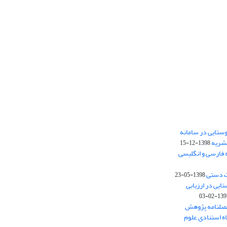
ستایی در سامانه
نشریه
1398-12-15
 فارسی و انگلیسی
ت دستی
1398-05-23
وستایی در ارزیابی
1397-02-
فصلنامه پژوهش
اه استنادی علوم