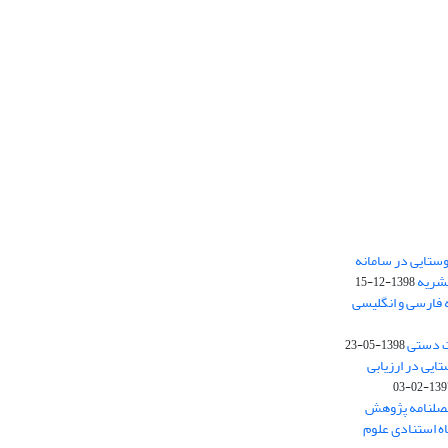
ستایی در سامانه
نشریه
1398-12-15
 فارسی و انگلیسی
ت دستی
1398-05-23
وستایی در ارزیابی
1397-02-
فصلنامه پژوهش
اه استنادی علوم