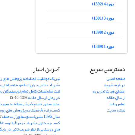
دوره 4 (1392)
دوره 3 (1391)
دوره 2 (1390)
دوره 1 (1389)
دسترسی سریع
آخرین اخبار
صفحه اصلی
تبریک موفقیت فصلنامه پژوهش های رو
درباره نشریه
نشریات علمی جهان اسلام به همراهان 
اعضای هیات تحریریه
ثبت مشخصات کامل تمام نویسندگان به
ارسال مقاله
در زمان ارسال مقاله
1398-10-15
تماس با ما
عدم صدور نامه پذیرش مقاله به صور
نقشه سایت
کسب رتبه A فصلنامه پژوهش های ر
سال 1396 نشریات توسط وزارت عتف
03
کسب رتبه اول نشریات جغرافیا توسط 
های روستایی از نظر ضریب تاثیر در پایگ