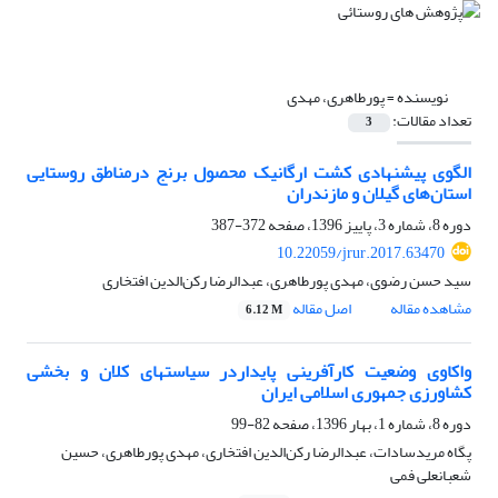
نویسنده =
پورطاهری، مهدی
تعداد مقالات:
3
الگوی پیشنهادی کشت ارگانیک محصول برنج درمناطق روستایی
استان‌های گیلان و مازندران
دوره 8، شماره 3، پاییز 1396، صفحه
372-387
10.22059/jrur.2017.63470
سید حسن رضوی، مهدی پورطاهری، عبدالرضا رکن‌الدین افتخاری
مشاهده مقاله
اصل مقاله
6.12 M
واکاوی وضعیت کارآفرینی پایداردر سیاستهای کلان و بخشی
کشاورزی جمهوری اسلامی ایران
دوره 8، شماره 1، بهار 1396، صفحه
82-99
پگاه مریدسادات، عبدالرضا رکن‌الدین افتخاری، مهدی پورطاهری، حسین
شعبانعلی فمی