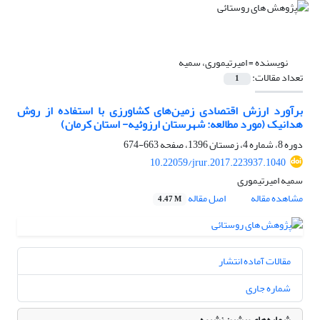
نویسنده =
امیرتیموری، سمیه
تعداد مقالات:
1
برآورد ارزش اقتصادی زمین‌های کشاورزی با استفاده از روش
هدانیک (مورد مطالعه: شهرستان ارزوئیه- استان کرمان)
دوره 8، شماره 4، زمستان 1396، صفحه
663-674
10.22059/jrur.2017.223937.1040
سمیه امیرتیموری
مشاهده مقاله
اصل مقاله
4.47 M
مقالات آماده انتشار
شماره جاری
شماره‌های پیشین نشریه