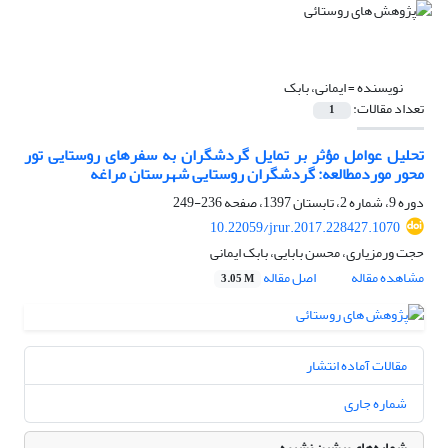
نویسنده =
ایمانی، بابک
تعداد مقالات:
1
تحلیل عوامل مؤثر بر تمایل گردشگران به سفرهای روستایی تور
محور موردمطالعه: گردشگران روستایی شهرستان مراغه
دوره 9، شماره 2، تابستان 1397، صفحه
236-249
10.22059/jrur.2017.228427.1070
حجت ورمزیاری، محسن بابایی، بابک ایمانی
مشاهده مقاله
اصل مقاله
3.05 M
مقالات آماده انتشار
شماره جاری
شماره‌های پیشین نشریه