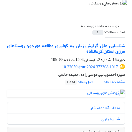
نویسنده =
احمدی، منیژه
تعداد مقالات:
1
شناسایی علل گرایش زنان به کولبری مطالعه موردی: روستاهای
مرزی استان کرمانشاه
دوره 16، شماره 2، تابستان 1404، صفحه
85-105
10.22059/jrur.2024.373308.1917
منیژه احمدی، نبی موسی زاده، حمیده حاتمی
مشاهده مقاله
اصل مقاله
1.2 M
مقالات آماده انتشار
شماره جاری
شماره‌های پیشین نشریه