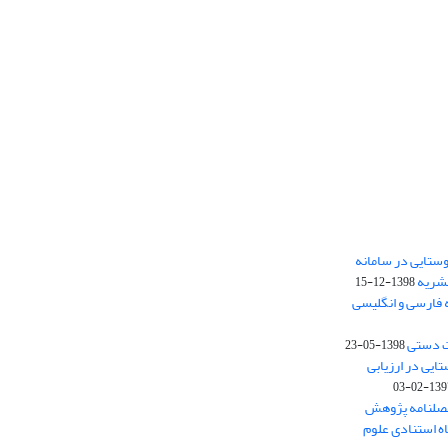
ستایی در سامانه
نشریه
1398-12-15
 فارسی و انگلیسی
ت دستی
1398-05-23
وستایی در ارزیابی
1397-02-
فصلنامه پژوهش
اه استنادی علوم