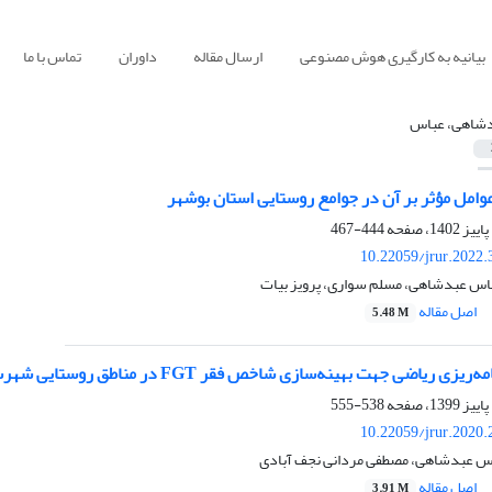
بیانیه به کارگیری هوش مصنوعی
ارسال مقاله
داوران
تماس با ما
شاهی، عباس
وامل مؤثر بر آن در جوامع روستایی استان بوشهر
444-467
10.22059/jrur.2022
باس عبدشاهی، مسلم سواری، پرویز بیات
اصل مقاله
5.48 M
یاضی جهت بهینه‌سازی شاخص‌ فقر FGT در مناطق روستایی شهرستان بهبهان
538-555
10.22059/jrur.2020
اس عبدشاهی، مصطفی مردانی نجف آبادی
اصل مقاله
3.91 M