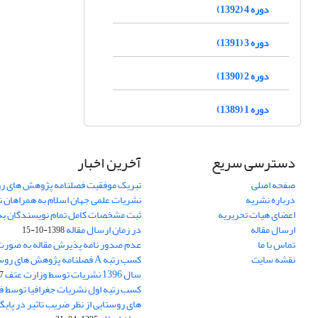
دوره 4 (1392)
دوره 3 (1391)
دوره 2 (1390)
دوره 1 (1389)
دسترسی سریع
آخرین اخبار
صفحه اصلی
تبریک موفقیت فصلنامه پژوهش های رو
درباره نشریه
نشریات علمی جهان اسلام به همراهان 
اعضای هیات تحریریه
ثبت مشخصات کامل تمام نویسندگان به
ارسال مقاله
در زمان ارسال مقاله
1398-10-15
تماس با ما
عدم صدور نامه پذیرش مقاله به صور
نقشه سایت
کسب رتبه A فصلنامه پژوهش های ر
سال 1396 نشریات توسط وزارت عتف
03
کسب رتبه اول نشریات جغرافیا توسط 
های روستایی از نظر ضریب تاثیر در پایگ