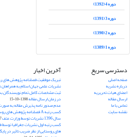
دوره 4 (1392)
دوره 3 (1391)
دوره 2 (1390)
دوره 1 (1389)
دسترسی سریع
آخرین اخبار
صفحه اصلی
تبریک موفقیت فصلنامه پژوهش های رو
درباره نشریه
نشریات علمی جهان اسلام به همراهان 
اعضای هیات تحریریه
ثبت مشخصات کامل تمام نویسندگان به
ارسال مقاله
در زمان ارسال مقاله
1398-10-15
تماس با ما
عدم صدور نامه پذیرش مقاله به صور
نقشه سایت
کسب رتبه A فصلنامه پژوهش های ر
سال 1396 نشریات توسط وزارت عتف
03
کسب رتبه اول نشریات جغرافیا توسط 
های روستایی از نظر ضریب تاثیر در پایگ