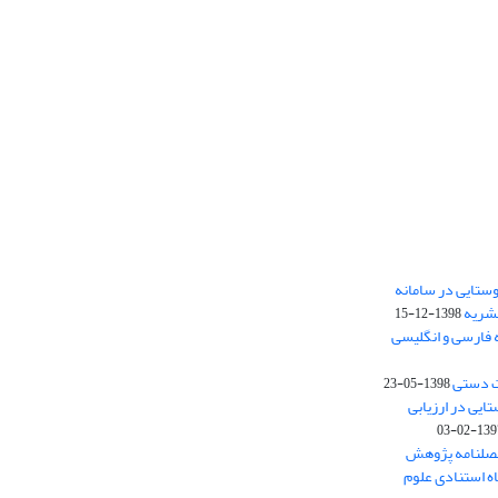
ستایی در سامانه
نشریه
1398-12-15
 فارسی و انگلیسی
ت دستی
1398-05-23
وستایی در ارزیابی
1397-02-
فصلنامه پژوهش
اه استنادی علوم